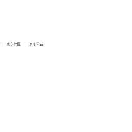
|
京东社区
|
京东公益