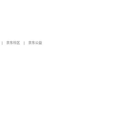
|
京东社区
|
京东公益