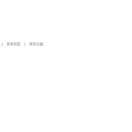
|
京东社区
|
京东公益