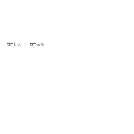
|
京东社区
|
京东公益