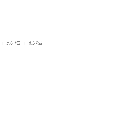
|
京东社区
|
京东公益