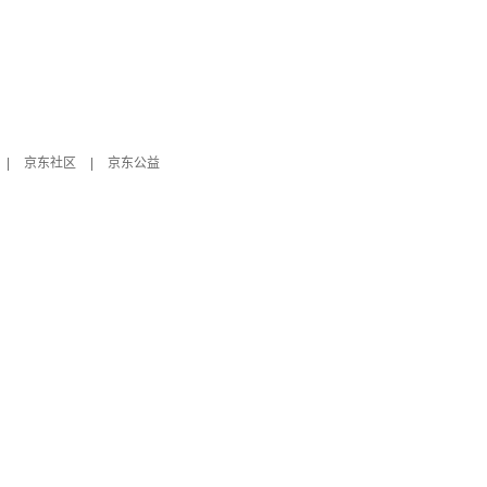
|
京东社区
|
京东公益