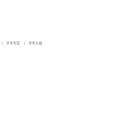
|
京东社区
|
京东公益