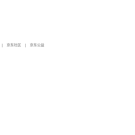
|
京东社区
|
京东公益