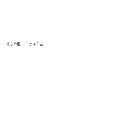
|
京东社区
|
京东公益