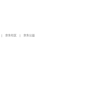
|
京东社区
|
京东公益