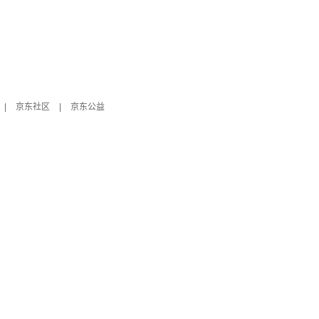
|
京东社区
|
京东公益