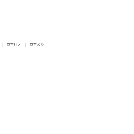
|
京东社区
|
京东公益