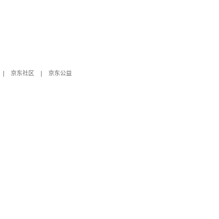
|
京东社区
|
京东公益