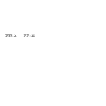
|
京东社区
|
京东公益