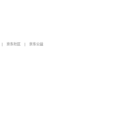
|
京东社区
|
京东公益