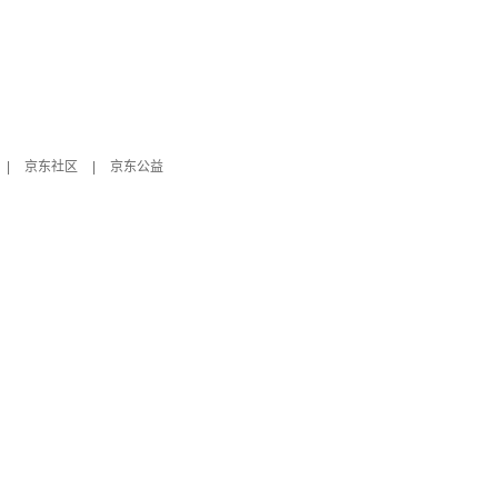
|
京东社区
|
京东公益