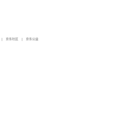
|
京东社区
|
京东公益