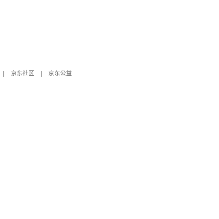
|
京东社区
|
京东公益