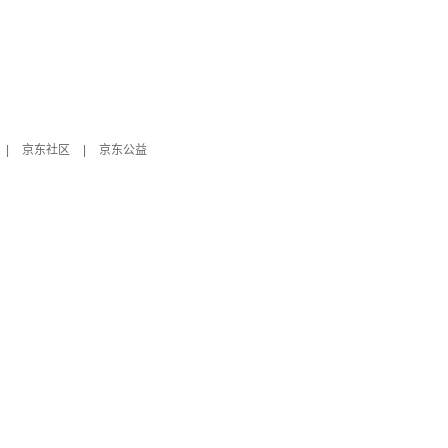
|
京东社区
|
京东公益