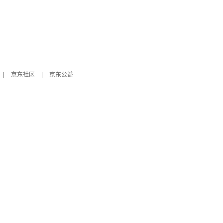
|
京东社区
|
京东公益