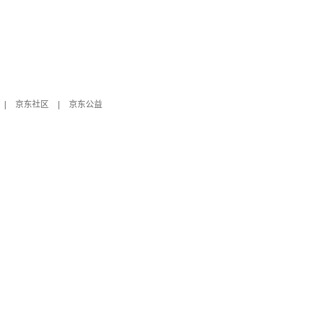
|
京东社区
|
京东公益