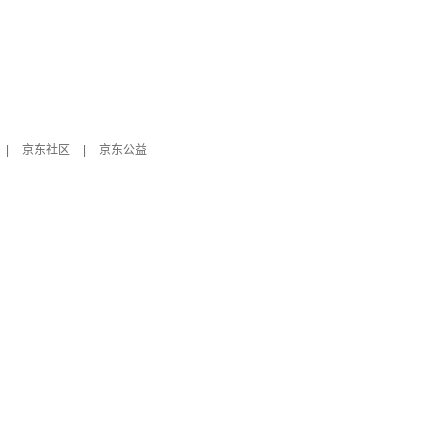
|
京东社区
|
京东公益