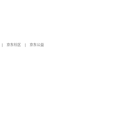
|
京东社区
|
京东公益