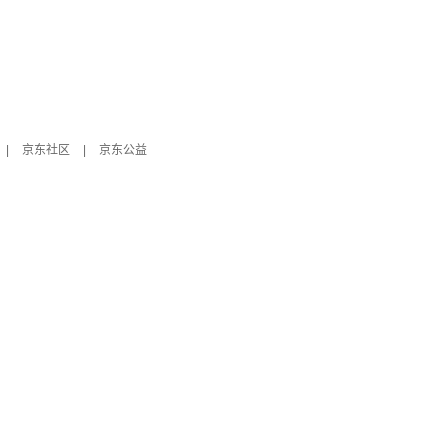
|
京东社区
|
京东公益