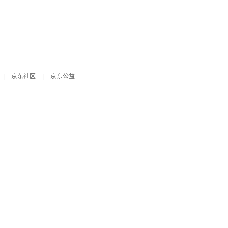
|
京东社区
|
京东公益