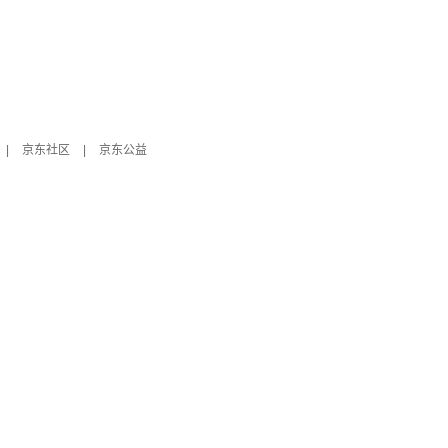
|
京东社区
|
京东公益