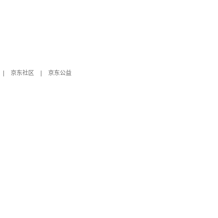
|
京东社区
|
京东公益