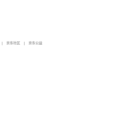
|
京东社区
|
京东公益