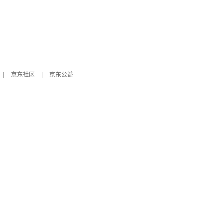
|
京东社区
|
京东公益