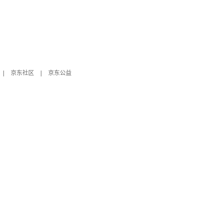
|
京东社区
|
京东公益