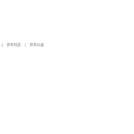
|
京东社区
|
京东公益