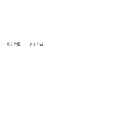
|
京东社区
|
京东公益