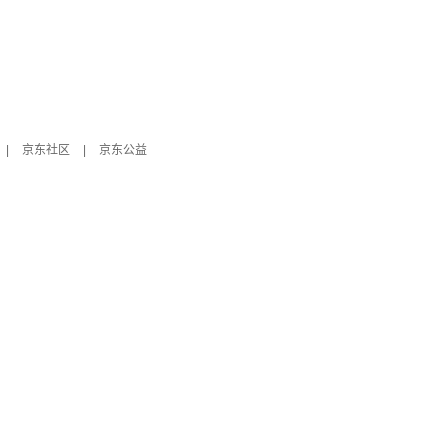
|
京东社区
|
京东公益