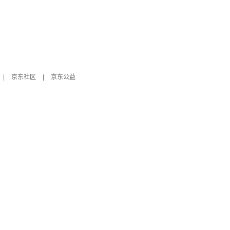
|
京东社区
|
京东公益