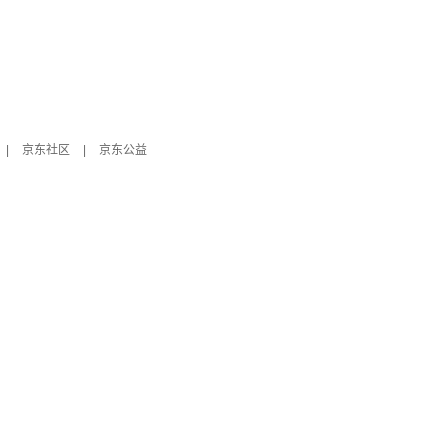
|
京东社区
|
京东公益