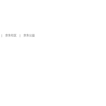
|
京东社区
|
京东公益