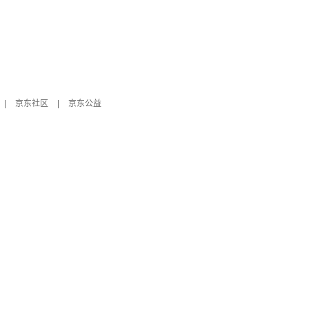
|
京东社区
|
京东公益