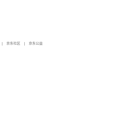
|
京东社区
|
京东公益