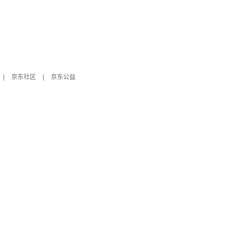
|
京东社区
|
京东公益