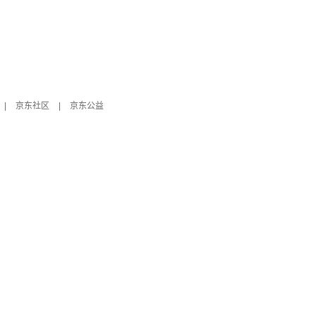
|
京东社区
|
京东公益