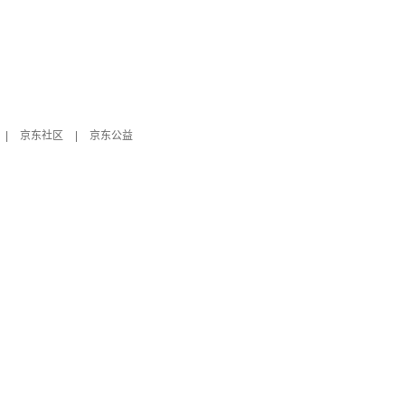
|
京东社区
|
京东公益