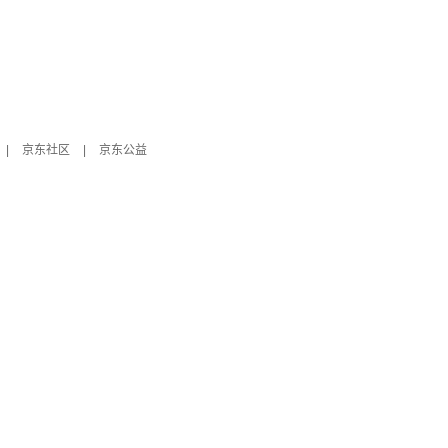
|
京东社区
|
京东公益