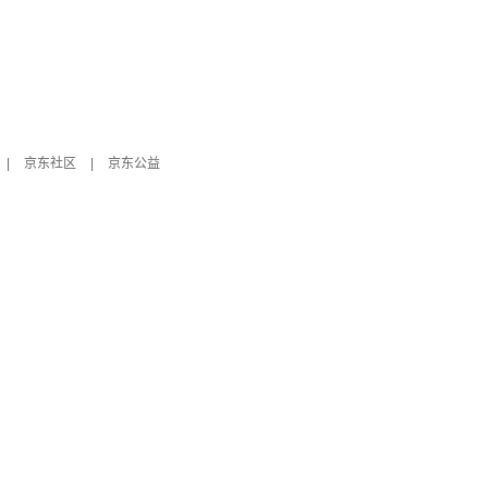
|
京东社区
|
京东公益