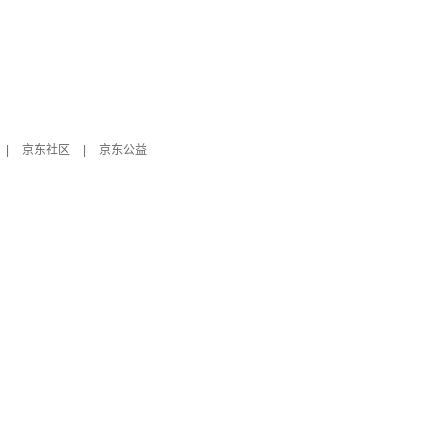
|
京东社区
|
京东公益