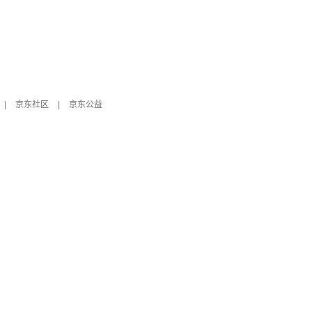
|
京东社区
|
京东公益