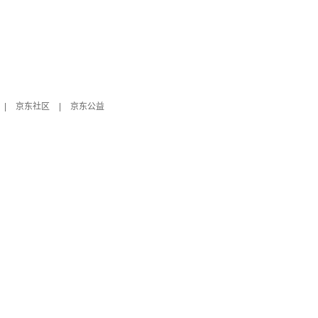
|
京东社区
|
京东公益