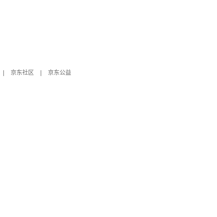
|
京东社区
|
京东公益