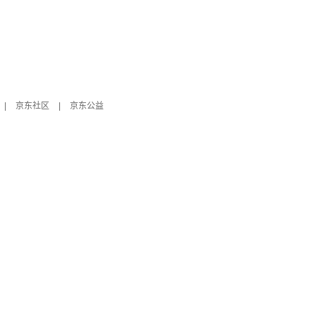
|
京东社区
|
京东公益