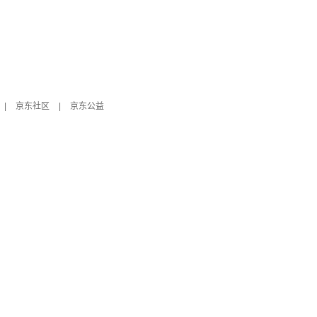
|
京东社区
|
京东公益