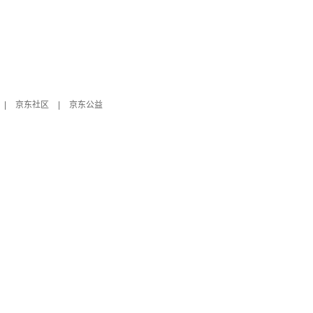
|
京东社区
|
京东公益